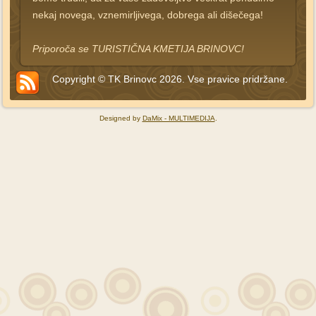
nekaj novega, vznemirljivega, dobrega ali dišečega!
Priporoča se TURISTIČNA KMETIJA BRINOVC!
Copyright © TK Brinovc 2026. Vse pravice pridržane.
Designed by
DaMix - MULTIMEDIJA
.