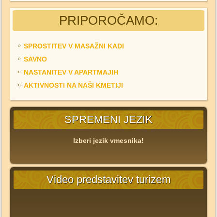
PRIPOROČAMO:
SPROSTITEV V MASAŽNI KADI
SAVNO
NASTANITEV V APARTMAJIH
AKTIVNOSTI NA NAŠI KMETIJI
SPREMENI JEZIK
Izberi jezik vmesnika!
Video predstavitev turizem