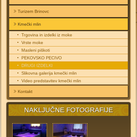
Turizem Brinovc
Kmečki mlin
Trgovina in izdelki iz moke
Vrste moke
Masleni piškoti
PEKOVSKO PECIVO
DRUGI IZDELKI
Slikovna galerija kmečki mlin
Video predstavitev kmečki mlin
Kontakt
NAKLJUČNE FOTOGRAFIJE