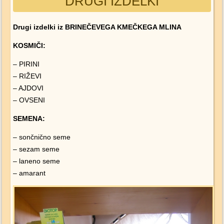
DRUGI IZDELKI
Drugi izdelki iz BRINEČEVEGA KMEČKEGA MLINA
KOSMIČI:
– PIRINI
– RIŽEVI
– AJDOVI
– OVSENI
SEMENA:
– sončnično seme
– sezam seme
– laneno seme
– amarant