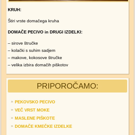
KRUH:
Štiri vrste domačega kruha
DOMAČE PECIVO in DRUGI IZDELKI:
– sirove štručke
– kolački s suhim sadjem
– makove, kokosove štručke
– velika izbira domačih piškotov
PRIPOROČAMO:
PEKOVSKO PECIVO
VEČ VRST MOKE
MASLENE PIŠKOTE
DOMAČE KMEČKE IZDELKE