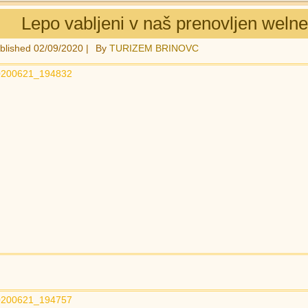
Lepo vabljeni v naš prenovljen welne
blished
02/09/2020
|
By
TURIZEM BRINOVC