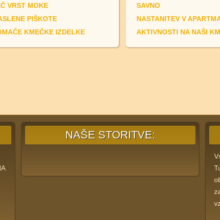
EČ VRST MOKE
SAVNO
ASLENE PIŠKOTE
NASTANITEV V APARTMA
OMAČE KMEČKE IZDELKE
AKTIVNOSTI NA NAŠI KM
NAŠE STORITVE:
V
NA
T
o
z
v