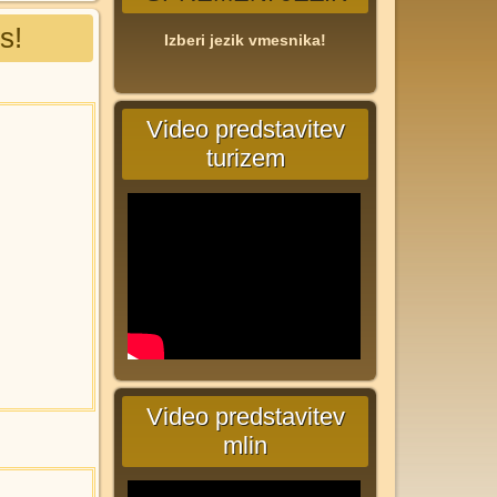
s!
Izberi jezik vmesnika!
Video predstavitev
turizem
Video predstavitev
mlin