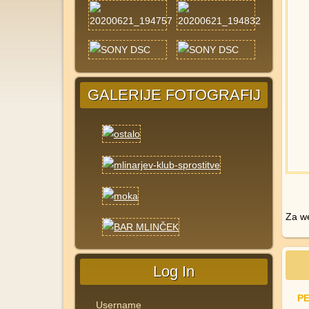
GALERIJE FOTOGRAFIJ
Za we
Log In
P
Username