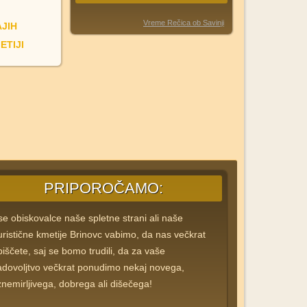
Vreme Rečica ob Savinji
JIH
ETIJI
PRIPOROČAMO:
se obiskovalce naše spletne strani ali naše
uristične kmetije Brinovc vabimo, da nas večkrat
biščete, saj se bomo trudili, da za vaše
adovoljtvo večkrat ponudimo nekaj novega,
znemirljivega, dobrega ali dišečega!