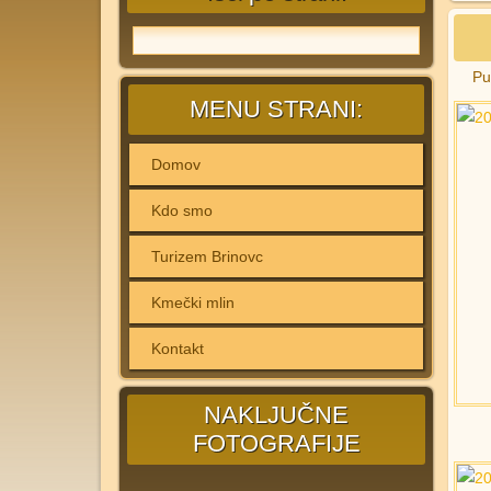
Pu
MENU STRANI:
Domov
Kdo smo
Turizem Brinovc
Kmečki mlin
Kontakt
NAKLJUČNE
FOTOGRAFIJE