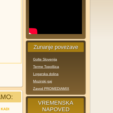
Zunanje povezave
Golte Slovenija
Terme Topolšica
Logarska dolina
Mozirski gaj
Zavod PROMEDIAMIX
MO:
VREMENSKA
NAPOVED
 KADI