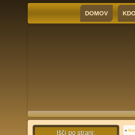
DOMOV
KDO
«
Kor
Išči po strani: